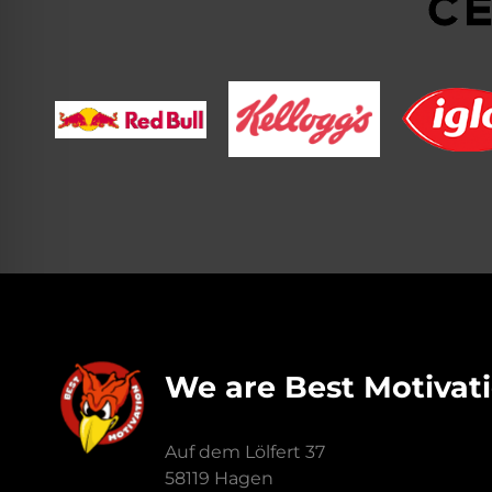
We are Best Motivat
Auf dem Lölfert 37
58119 Hagen