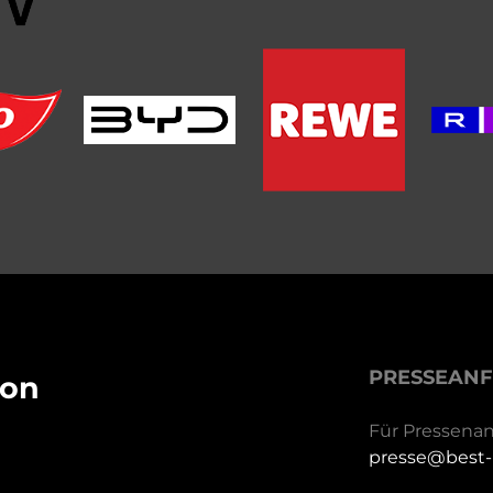
PRESSEAN
ion
Für Pressenan
presse@best-